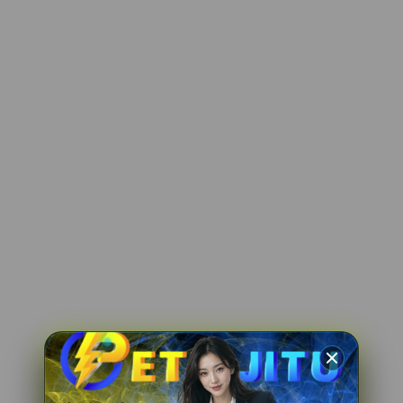
fi****o4
IDR 859,216.50
Gates of Olympus
at****r3
IDR 1,220,178.86
PG Soft Hot
fi****o4
IDR 1,801,557.00
PG Soft Hot