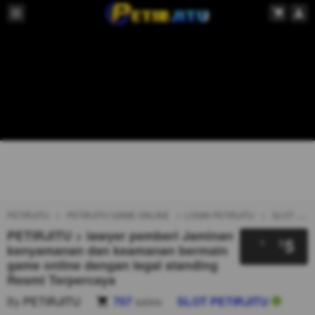
PETIRJITU
PETIRJITU GAME ONLINE
LOGIN PETIRJITU
SLOT PETIRJITU
PETIRJITU > lawyer pemberi Jaminan
5
$
kenyamanan dan keamanan bermain
game online dengan legal standing
Resmi Terpercaya
By
PETIRJITU
707
sales
SLOT PETIRJITU