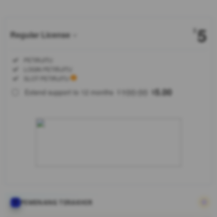
5
$
Regular License
Regular
Included:
PETIRJITU
License
Included:
LOGIN PETIRJITU
SELECTED
Included:
SLOT PETIRJITU
88
$
100.00
5.00
Extend support to 12 months
$
$
Cari situs
game online
resmi?
PETIRJITU
hadir
dengan
lisensi
terpercaya,
akses
mudah, fitur
modern,
PEMENANG TERAKHIR
dan