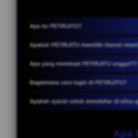
Apa itu PETIRJITU?
PETIRJITU adalah situs game resmi yang menj
Apakah PETIRJITU memiliki lisensi resm
dan terpercaya.
benar, lisensi yang dimiliki PETIRJITU mem
Apa yang membuat PETIRJITU unggul??
khususnya Indonesia.
PETIR JITU menyediakan permainan game onl
Bagaimana cara login di PETIRJITU?
memainkan semua permainan yang di sediakan
pemain menjadi bingung
Untuk bisa login dan bermain game online res
Apakah syarat untuk mendaftar di situs g
pojok kanan atas. lalu isi form dengan data 
untuk bisa mendaftar dan login di situs game
DANA atau e-wallet lain dengan atas nama prib
Apa 