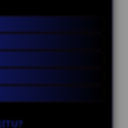
n. hanya dengan modal receh berlisensi resmi
 game online yang resmi. untuk wilayah Asia
 perlu login dengan 1 akun saja sudah bisa
ang sudah sangat canggih tapi tidak membuat
cara daftar nya cukup klik tombol register di
emiliki alat transaksi berupa nomer rekening,
JITU?