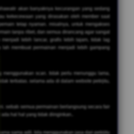
la****u1
 khawatir akan banyaknya kecurangan yang sedang
IDR 1,765,404.24
PG Soft Picks
 atau kekecewaan yang dirasakan oleh member saat
 pemain tetap nyaman. misalnya, untuk mengakses
at****r4
IDR 377,562.44
main tanpa ribet, dan semua dirancang agar sangat
Sweet Bonanza
jadi lebih lancar, grafis lebih tajam, tidak lag
ri****o4
ga lah membuat permainan menjadi lebih gampang
IDR 1,844,422.72
Gate Slots 88
bi****a8
IDR 431,420.04
sung menggunakan scan. tidak perlu menunggu lama,
PG Soft Hot
k terbatas. selama ada di dalam website petirjitu,
ar****o0
IDR 1,490,117.12
Lucky Twins Nexus
ini. sebab semua permainan berlangsung secara fair
fi****o3
ada hal hal yang tidak diinginkan..
IDR 1,935,323.00
PG Soft Picks
fi****o4
ama sama adil. bila menggunakan jasa dari petirjitu