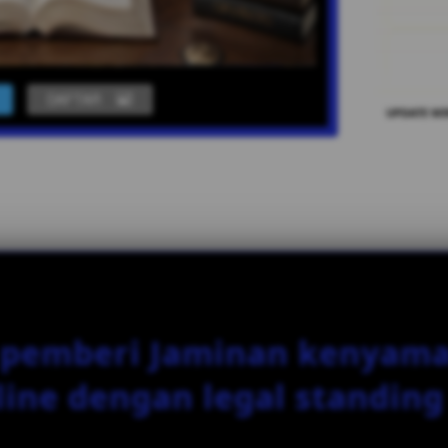
DAFTAR
UPDATE W
r pemberi Jaminan kenya
ine dengan legal standing