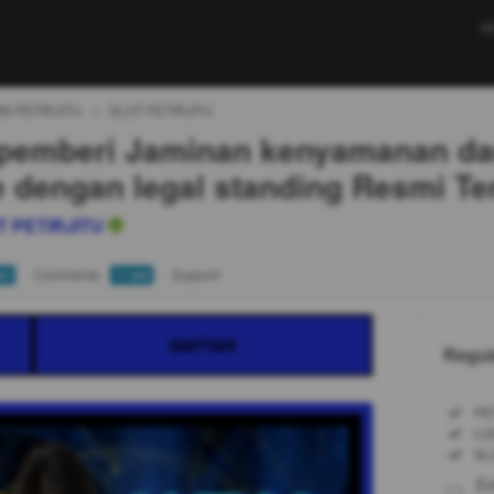
P
IN PETIRJITU
SLOT PETIRJITU
 pemberi Jaminan kenyamanan d
 dengan legal standing Resmi Te
T PETIRJITU
Comments
Support
01
17.945
DAFTAR
Regul
Regu
Inc
PE
Inc
Cari
LO
Inc
SL
hadi
muda
Ex