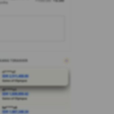
100.00
5.00
ain lebih nyaman. Rasakan serunya
nths
ain di situs game online No 1.
NANG TERAKHIR
ri****o7
IDR 2,511,458.00
Gates of Olympus
di****n1
IDR 1,839,859.42
Gates of Olympus
ka****u0
IDR 1,867,248.24