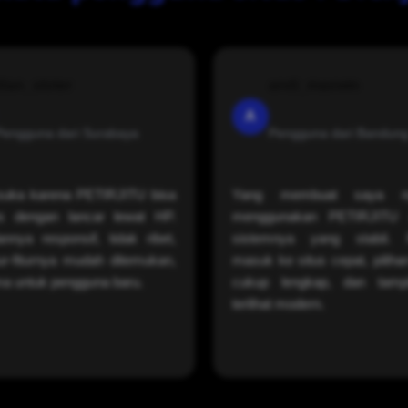
dian_sloter
andi_maxwin
A
Pengguna dari Surabaya
Pengguna dari Bandun
suka karena PETIRJITU bisa
Yang membuat saya n
es dengan lancar lewat HP.
menggunakan PETIRJITU 
annya responsif, tidak ribet,
sistemnya yang stabil. 
tur-fiturnya mudah ditemukan,
masuk ke situs cepat, pilih
ma untuk pengguna baru.
cukup lengkap, dan tampi
terlihat modern.