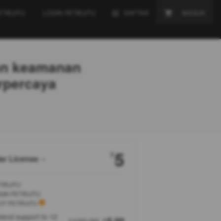
ETIRJITU
LOGIN PETIRJITU
DAFTAR
MASUK
an keamanan
rpercaya
5
$
ar License
88
lar License
$
SELECTED
luded:
TIRJITU
luded:
 situs game online resmi? PETIRJITU
GIN PETIRJITU
luded:
OT PETIRJITU
r dengan lisensi terpercaya, akses
h, fitur modern, dan pengalaman
tend support to 12
$
$