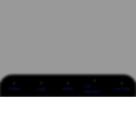
Link
Promo
Login
Daftar
Live Chat
Alternatif