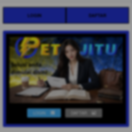
LOGIN
DAFTAR
LOGIN
DAFTAR
Show More